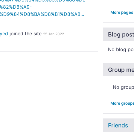
%82%D8%A9-
More pages
%D9%84%D8%BA%D8%B1%D8%A8...
ayed
joined the site
Blog pos
25 Jan 2022
No blog po
Group m
No grou
More group
Friends