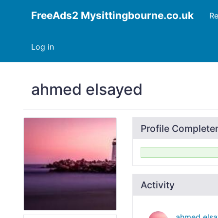
FreeAds2 Mysittingbourne.co.uk
Re
Log in
ahmed elsayed
Profile Complete
Activity
ahmed els