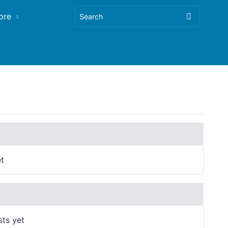
ore
t
sts yet