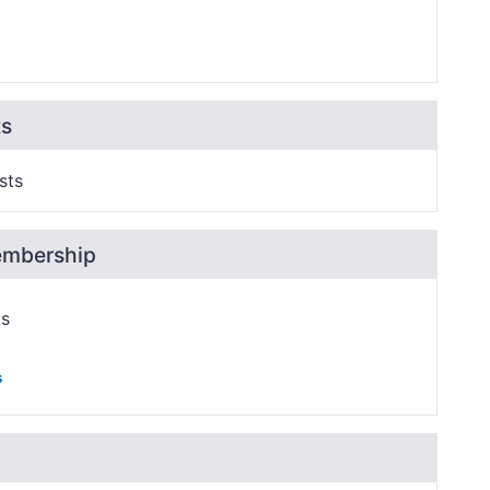
ts
sts
embership
ps
s