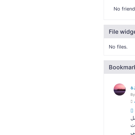
No friend
File widg
No files.
Bookmar
ة
B
ل
اث
ى