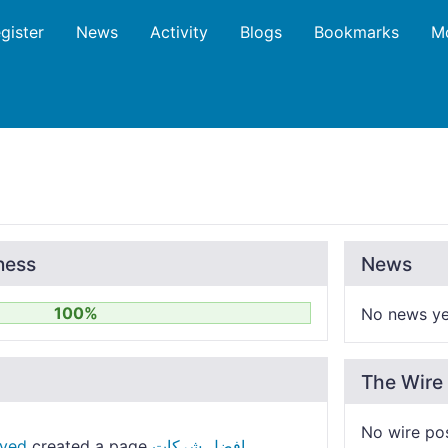
gister
News
Activity
Blogs
Bookmarks
M
ness
News
100%
No news ye
The Wire
No wire po
افضل شركات
created a page
ayed