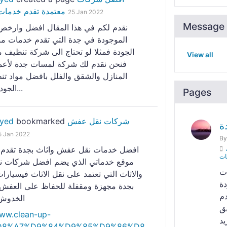
معتمدة تقدم خدمات 
25 Jan 2022
Message 
نقدم لكم في هذا المقال افضل وارخص
الموجودة في جدة التي تقدم خدمات منز
الجودة فمثلا لو تحتاج الى شركة تنظيف م
View all
فنحن نقدم لك شركة لمسات جدة لأعم
المنازل والشقق والفلل بافضل مواد تن
الجودة ولو تريد...
Pages
شركات نقل عفش
bookmarked
ayed
ة
5 Jan 2022
B
افضل خدمات نقل عفش واثاث بجدة تقدم
ات
موقع خدماتي الذي يضم افضل شركات ن
ت
والاثاث التي تعتمد على نقل الاثاث فيسيارا
دة
بجدة مجهزة ومقفلة للحفاظ على العفش
دم
الخدوش 
ق
www.clean-up-
%D8%A7%D9%84%D9%85%D9%86%D8