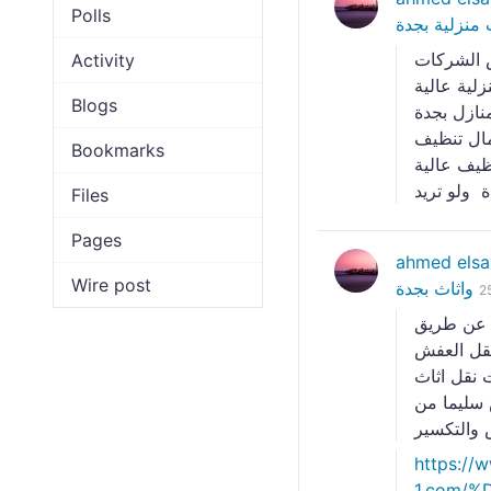
Polls
منزلية بجدة
 الشركات
Activity
لية عالية
Blogs
نازل بجدة
ال تنظيف
Bookmarks
ظيف عالية
Files
Pages
ahmed els
Wire post
واثاث بجدة
2
 عن طريق
قل العفش
ت نقل اثاث
 سليما من
والتكسير
https://
1.com/