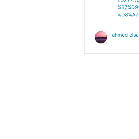
%B7%D9
%D8%A7
ahmed els