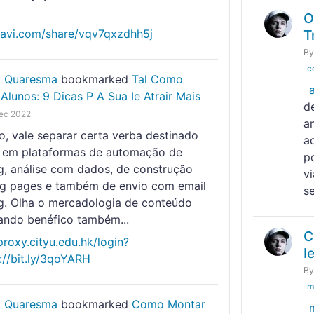
O
atavi.com/share/vqv7qxzdhh5j
T
B
c
o Quaresma
bookmarked
Tal Como
Alunos: 9 Dicas P A Sua Ie Atrair Mais
d
ec 2022
a
o, vale separar certa verba destinado
a
ir em plataformas de automação de
p
g, análise com dados, de construção
v
ng pages e também de envio com email
se
g. Olha o mercadologia de conteúdo
ando benéfico também...
C
proxy.cityu.edu.hk/login?
I
://bit.ly/3qoYARH
B
m
o Quaresma
bookmarked
Como Montar