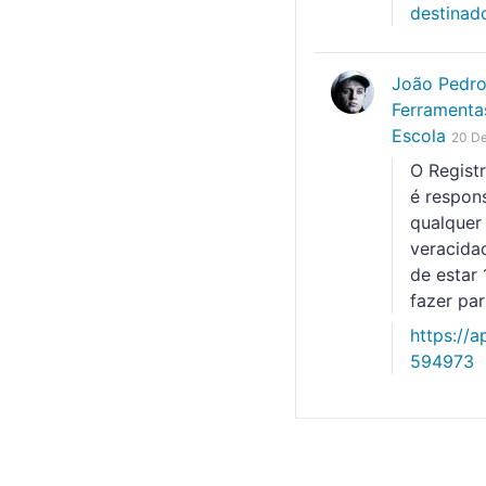
destinado
João Pedr
Ferramenta
Escola
20 D
O Registr
é respon
qualquer
veracida
de estar 
fazer par
https://
594973