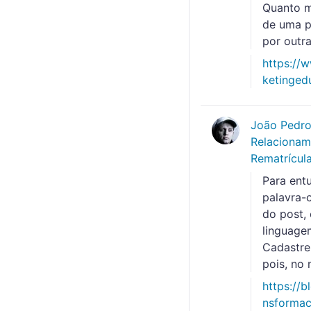
Quanto m
de uma p
por outra
https://
ketinge
João Pedr
Relacionam
Rematrícula
Para entu
palavra-c
do post, 
linguage
Cadastre
pois, no
https://b
nsformac