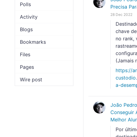
Polls
Precisa Pa
28 Dec 2022
Activity
Destinad
Blogs
chave de
no rank,
Bookmarks
rastream
configur
Files
(Jamais 
Pages
https://a
custodio
Wire post
a-desemp
João Pedr
Conseguir A
Melhor Alu
Por últi
destinad