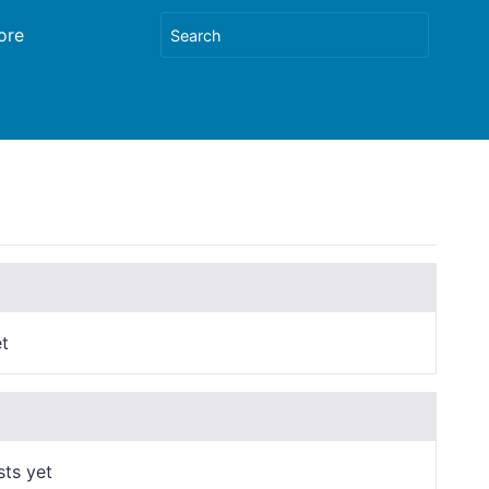
ore
t
sts yet