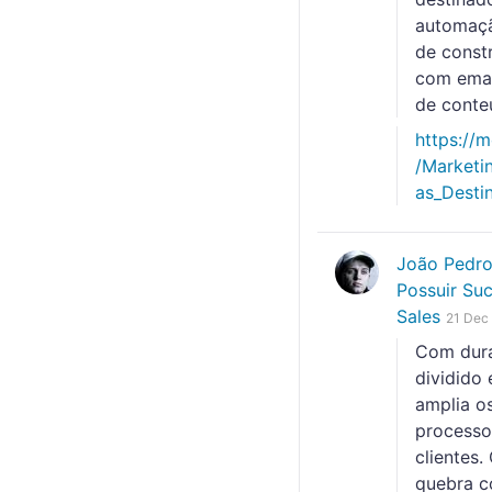
automaçã
de const
com emai
de conte
https://
/Marketi
as_Destin
João Pedr
Possuir Su
Sales
21 Dec
Com dura
dividido
amplia o
processo
clientes
quebra c