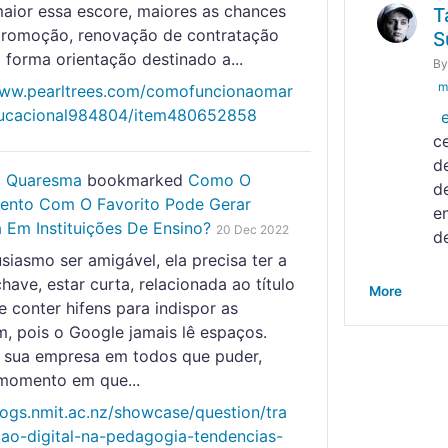
aior essa escore, maiores as chances
T
romoção, renovação de contratação
S
 forma orientação destinado a...
B
m
www.pearltrees.com/comofuncionaomar
ducacional984804/item480652858
c
d
o Quaresma
bookmarked
Como O
d
ento Com O Favorito Pode Gerar
e
 Em Instituições De Ensino?
20 Dec 2022
d
siasmo ser amigável, ela precisa ter a
have, estar curta, relacionada ao título
More
e conter hifens para indispor as
m, pois o Google jamais lê espaços.
 sua empresa em todos que puder,
 momento em que...
logs.nmit.ac.nz/showcase/question/tra
ao-digital-na-pedagogia-tendencias-