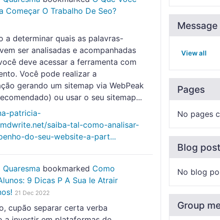
ra Começar O Trabalho De Seo?
Message 
o a determinar quais as palavras-
vem ser analisadas e acompanhadas
View all
 você deve acessar a ferramenta com
ento. Você pode realizar a
ação gerando um sitemap via WebPeak
Pages
recomendado) ou usar o seu sitemap...
na-patricia-
No pages c
.mdwrite.net/saiba-tal-como-analisar-
enho-do-seu-website-a-part...
Blog pos
o Quaresma
bookmarked
Como
No blog po
lunos: 9 Dicas P A Sua Ie Atrair
nos!
21 Dec 2022
Group m
mo, cupão separar certa verba
o a investir em plataformas de