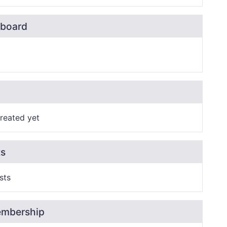
board
reated yet
ts
sts
embership