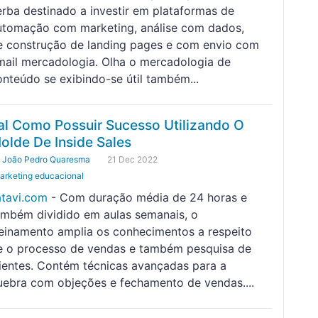
erba destinado a investir em plataformas de
utomação com marketing, análise com dados,
e construção de landing pages e com envio com
mail mercadologia. Olha o mercadologia de
onteúdo se exibindo-se útil também...
al Como Possuir Sucesso Utilizando O
olde De Inside Sales
y
João Pedro Quaresma
21 Dec 2022
arketing educacional
atavi.com
- Com duração média de 24 horas e
ambém dividido em aulas semanais, o
reinamento amplia os conhecimentos a respeito
e o processo de vendas e também pesquisa de
lientes. Contém técnicas avançadas para a
uebra com objeções e fechamento de vendas....