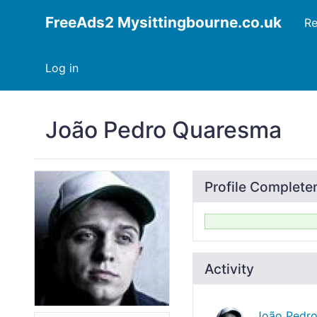
FreeAds2 Mysittingbourne.co.uk
Re
Log in
João Pedro Quaresma
Profile Complete
Activity
João Pedr