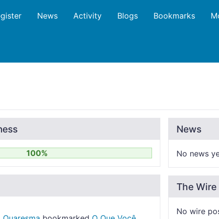
gister
News
Activity
Blogs
Bookmarks
M
ness
News
100%
No news ye
The Wire
No wire po
o Quaresma
bookmarked
O Que Você