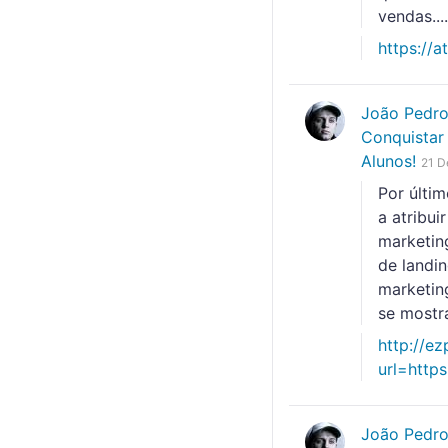
vendas....
https://
João Pedr
Conquistar 
Alunos!
21 D
Por últim
a atribu
marketin
de landi
marketin
se mostr
http://ez
url=https
João Pedr