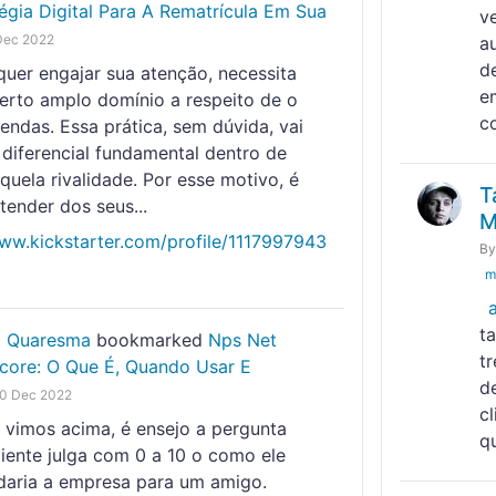
égia Digital Para A Rematrícula Em Sua
v
Dec 2022
a
d
quer engajar sua atenção, necessita
e
certo amplo domínio a respeito de o
c
vendas. Essa prática, sem dúvida, vai
 diferencial fundamental dentro de
quela rivalidade. Por esse motivo, é
T
tender dos seus...
M
www.kickstarter.com/profile/1117997943
B
m
t
o Quaresma
bookmarked
Nps Net
t
core: O Que É, Quando Usar E
d
0 Dec 2022
c
 vimos acima, é ensejo a pergunta
q
liente julga com 0 a 10 o como ele
aria a empresa para um amigo.