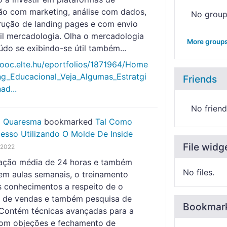
o com marketing, análise com dados,
No grou
rução de landing pages e com envio
l mercadologia. Olha o mercadologia
More group
údo se exibindo-se útil também...
mooc.elte.hu/eportfolios/1871964/Home
ng_Educacional_Veja_Algumas_Estratgi
Friends
ad...
No friend
o Quaresma
bookmarked
Tal Como
cesso Utilizando O Molde De Inside
File widg
 2022
ção média de 24 horas e também
No files.
 em aulas semanais, o treinamento
s conhecimentos a respeito de o
 de vendas e também pesquisa de
Bookmar
. Contém técnicas avançadas para a
om objeções e fechamento de