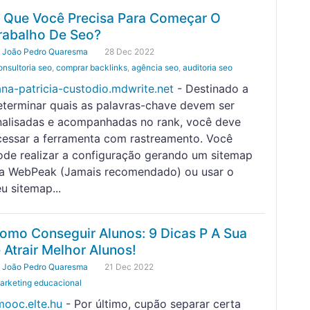
 Que Você Precisa Para Começar O
rabalho De Seo?
y
João Pedro Quaresma
28 Dec 2022
onsultoria seo
,
comprar backlinks
,
agência seo
,
auditoria seo
ana-patricia-custodio.mdwrite.net
- Destinado a
eterminar quais as palavras-chave devem ser
nalisadas e acompanhadas no rank, você deve
cessar a ferramenta com rastreamento. Você
ode realizar a configuração gerando um sitemap
ia WebPeak (Jamais recomendado) ou usar o
u sitemap...
omo Conseguir Alunos: 9 Dicas P A Sua
e Atrair Melhor Alunos!
y
João Pedro Quaresma
21 Dec 2022
arketing educacional
mooc.elte.hu
- Por último, cupão separar certa